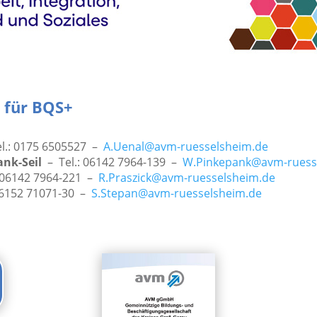
 für BQS+
l.: 0175 6505527 –
A.Uenal@avm-ruesselsheim.de
nk-Seil
– Tel.: 06142 7964-139 –
W.Pinkepank@avm-ruess
 06142 7964-221 –
R.Praszick@avm-ruesselsheim.de
06152 71071-30 –
S.Stepan@avm-ruesselsheim.de