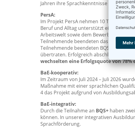
Jahren ihre Sprachkenntnisse stetig ver
PersA:
Im Projekt PersA nehmen 10 Teilnehmende
Beruf und Alltag unterstützt eine sprach
Arbeitswelt sowie dem Bewerbungsprozess
Teilnehmende beendeten das Projekt vorz
Teilnehmende beendeten BQS+ PersA regu
übertraten. Erfolgreich abschließen kon
wechselten eine Erfolgsquote von 78% 
BaE-kooperativ:
Im Zeitraum von Juli 2024 – Juli 2026 w
Maßnahme mit einer sprachlichen Qualifiz
4 das Projekt aufgrund von Ausbildungsab
BaE-integrativ:
Durch die Teilnahme an
BQS+
haben zwei
können. In unserer integrativen Ausbild
Sprachförderung.