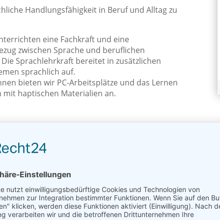
hliche Handlungsfähigkeit in Beruf und Alltag zu
nterrichten eine Fachkraft und eine
ezug zwischen Sprache und beruflichen
Die Sprachlehrkraft bereitet in zusätzlichen
emen sprachlich auf.
nnen bieten wir PC-Arbeitsplätze und das Lernen
 mit haptischen Materialien an.
it einer Teilnahmebescheinigung bestätigt, die die Teilneh
ngsunterlagen anfügen können.
nfzehn Teilnehmer/-innen an
BQS+
teilgenommen. 8 Teilneh
/-innen haben den Hauptschulabschluss erfolgreich abgel
iode 2023/24 drei
BQS+
Teilnehmer/-innen erfolgreich an 
udimentären Sprachkenntnissen in das Basismodul
BQS+
in 