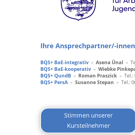
Ihre Ansprechpartner/-innen
BQS+ BaE-integrativ
–
Asena Ünal
– Te
BQS+ BaE-kooperativ
–
Wiebke Pinkepa
BQS+ QundB
–
Roman Praszick
– Tel.:
BQS+ PersA
–
Susanne Stepan
– Tel.: 
Stimmen unserer
Kursteilnehmer