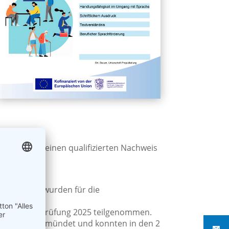
menden für einen qualifizierten Nachweis
mer/-innen wurden für die
egt.
der Sommerprüfung 2025 teilgenommen.
QundB eingemündet und konnten in den 2