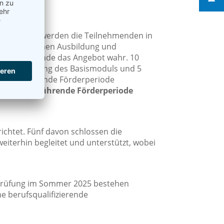
hließen.
 teil. Hier werden die Teilnehmenden in
i auf den Themen Ausbildung und
3 Teilnehmende das Angebot wahr. 10
die Beendigung des Basismoduls und 5
in die folgende Förderperiode
 die weiterführende Förderperiode
ichtet. Fünf davon schlossen die
eiterhin begleitet und unterstützt, wobei
prüfung im Sommer 2025 bestehen
e berufsqualifizierende