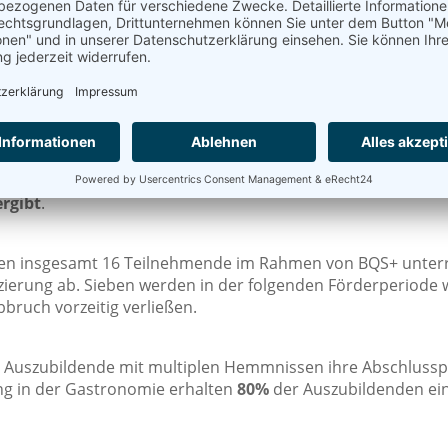
bessern und das Basismodul
BQS+
ebenfalls erfolgreich absc
 zusätzlich an der beruflichen Sprachförderung BQS+ PersA
liche Handlungsfähigkeit zu erlangen. Der Fokus liegt dabe
. Im Förderzeitraum von Juli 2024 bis Juni 2025 nahmen 2
eitig auf Grund von einer erfolgreichen Vermittlung oder 
lär zum Ende des Förderzeitraums, wobei 8 Teilnehmende 
nten 11 Teilnehmende, was mit den 8 Teilnehmenden,
die in
ergibt
.
urden insgesamt 16 Teilnehmende im Rahmen von BQS+ unterr
ierung ab. Sieben werden in der folgenden Förderperiode w
bruch vorzeitig verließen.
 Auszubildende mit multiplen Hemmnissen ihre Abschluss
ung in der Gastronomie erhalten
80%
der Auszubildenden ein