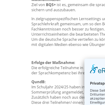
Ziel von
BQS+
ist es, gemeinsam die sprac
sichern und auszubauen.
In zielgruppenspezifischen Lernsettings u
Sprachlehrkraft gemeinsam, um so den B
Fachkenntnissen noch besser zu festigen. 
Unterrichtseinheiten die bearbeiteten Th
Um die deutsche Sprache vertiefen zu kö
mit digitalen Medien ebenso wie Übungen
Erfolge der Maßnahme:
Die erfolgreiche Teilnahme in
BQS+
wird m
der Sprachkompetenz bei ihren Bewerbu
QundB:
Im Schuljahr 2024/25 haben in QundB fü
Sommerprüfung angemeldet, 7 Teilnehmer
Zusätzlich haben noch aus der Förderper
Diese drei Teilnehmer/-innen sind mit r