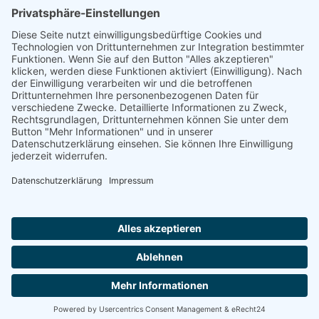
Für mehr Infos, hier klicken!
AVM gGmbH - Stahlstraße 7 - 65428 Rüsselsheim am
Main - info@avm-ruesselsheim.de - Telefon: 06142
7964-0
DATENSCHUTZ
DISCLAIMER
IMPRESSUM